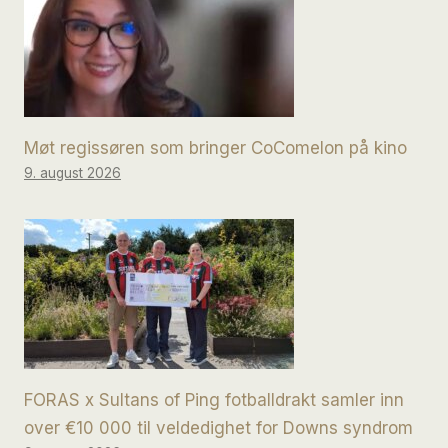
Møt regissøren som bringer CoComelon på kino
9. august 2026
FORAS x Sultans of Ping fotballdrakt samler inn
over €10 000 til veldedighet for Downs syndrom