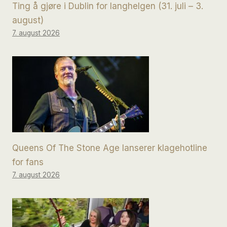
Ting å gjøre i Dublin for langhelgen (31. juli – 3.
august)
7. august 2026
Queens Of The Stone Age lanserer klagehotline
for fans
7. august 2026