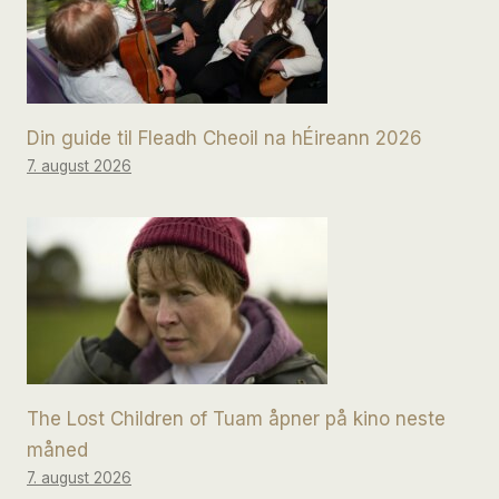
Din guide til Fleadh Cheoil na hÉireann 2026
7. august 2026
The Lost Children of Tuam åpner på kino neste
måned
7. august 2026