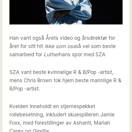
Han vant også Årets video og årsdirektør for
året for sitt hit
Ikke som oss
så vel som beste
samarbeid for
Luther
hans spor med SZA
SZA vant beste kvinnelige R & B/Pop -artist,
mens Chris Brown tok hjem beste mannlige R &
B/Pop -artist.
Kvelden inneholdt en stjernespekket
rollebesetning, inkludert skuespilleren Jamie
Foxx, med forestillinger av Ashanti, Mariah
Carey og Glorilla.