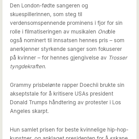
Den London-fødte sangeren og
skuespillerinnen, som steg til
verdensomspennende prominens i fjor for sin
rolle i filmatiseringen av musikalen
Ond
ble
også nominert til innsatsen hennes pris – som
anerkjenner styrkende sanger som fokuserer
på kvinner – for hennes gjengivelse av
Trosser
tyngdekraften
.
Grammy prisbelønte rapper Doechii brukte sin
akseptstale for å kritisere USAs president
Donald Trumps håndtering av protester i Los
Angeles skarpt.
Hun samlet prisen for beste kvinnelige hip-hop-
kunstner, og anklaget presidenten for å «skape