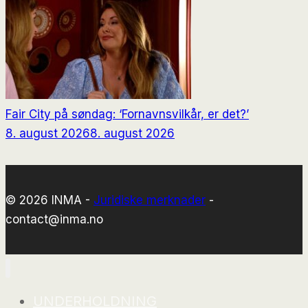
Fair City på søndag: ‘Fornavnsvilkår, er det?’
8. august 2026
8. august 2026
© 2026 INMA -
Juridiske merknader
-
contact@inma.no
UNDERHOLDNING