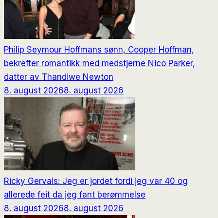
Philip Seymour Hoffmans sønn, Cooper Hoffman,
bekrefter romantikk med medstjerne Nico Parker,
datter av Thandiwe Newton
8. august 2026
8. august 2026
Ricky Gervais: Jeg er jordet fordi jeg var 40 og
allerede feit da jeg fant berømmelse
8. august 2026
8. august 2026