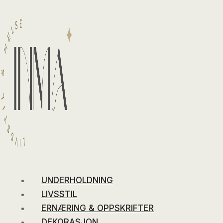
Skip
to
content
UNDERHOLDNING
LIVSSTIL
ERNÆRING & OPPSKRIFTER
DEKORASJON