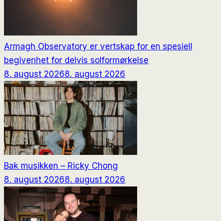
Armagh Observatory er vertskap for en spesiell
begivenhet for delvis solformørkelse
8. august 2026
8. august 2026
Bak musikken – Ricky Chong
8. august 2026
8. august 2026