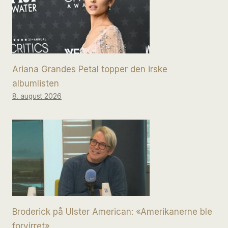
Ariana Grandes Petal topper den irske
albumlisten
8. august 2026
Broderick på Ulster American: «Amerikanerne ble
forvirret»