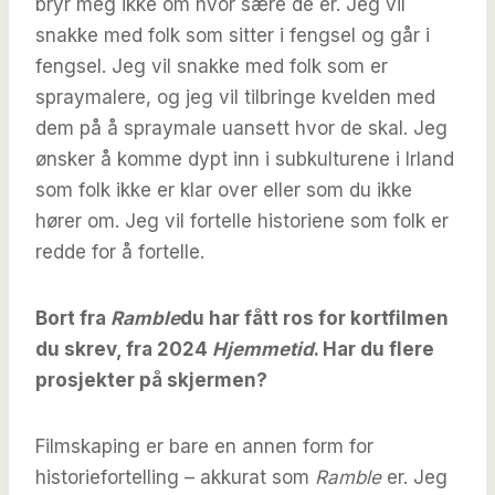
bryr meg ikke om hvor sære de er. Jeg vil
snakke med folk som sitter i fengsel og går i
fengsel. Jeg vil snakke med folk som er
spraymalere, og jeg vil tilbringe kvelden med
dem på å spraymale uansett hvor de skal. Jeg
ønsker å komme dypt inn i subkulturene i Irland
som folk ikke er klar over eller som du ikke
hører om. Jeg vil fortelle historiene som folk er
redde for å fortelle.
Bort fra
Ramble
du har fått ros for kortfilmen
du skrev, fra 2024
Hjemmetid
. Har du flere
prosjekter på skjermen?
Filmskaping er bare en annen form for
historiefortelling – akkurat som
Ramble
er. Jeg