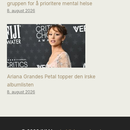
gruppen for å prioritere mental helse
8. august 2026
Ariana Grandes Petal topper den irske
albumlisten
8. august 2026