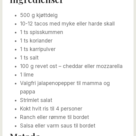
500 g kjøttdeig
10-12 tacos med myke eller harde skall
1 ts spisskummen
1 ts koriander
1 ts karripulver
1 ts salt
100 g revet ost – cheddar eller mozzarella
1 lime
Valgfri jalapenopepper til mamma og
pappa
Strimlet salat
Kokt hvit ris til 4 personer
Ranch eller rømme til bordet
Salsa eller varm saus til bordet