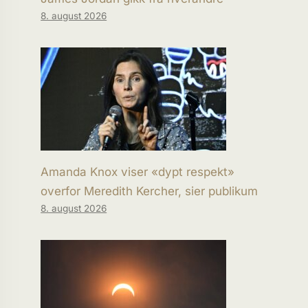
8. august 2026
Amanda Knox viser «dypt respekt»
overfor Meredith Kercher, sier publikum
8. august 2026