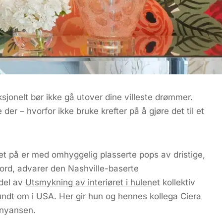
jonelt bør ikke gå utover dine villeste drømmer.
e der – hvorfor ikke bruke krefter på å gjøre det til et
ghet på er med omhyggelig plasserte pops av dristige,
 bord, advarer den Nashville-baserte
del av
Utsmykning av interiøret i hulen
et kollektiv
rundt om i USA. Her gir hun og hennes kollega Ciera
e nyansen.