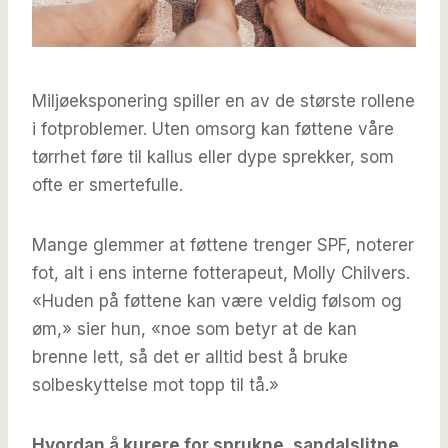
Miljøeksponering spiller en av de største rollene
i fotproblemer. Uten omsorg kan føttene våre
tørrhet føre til kallus eller dype sprekker, som
ofte er smertefulle.
Mange glemmer at føttene trenger SPF, noterer
fot, alt i ens interne fotterapeut, Molly Chilvers.
«Huden på føttene kan være veldig følsom og
øm,» sier hun, «noe som betyr at de kan
brenne lett, så det er alltid best å bruke
solbeskyttelse mot topp til tå.»
Hvordan å kurere for sprukne, sandalslitne