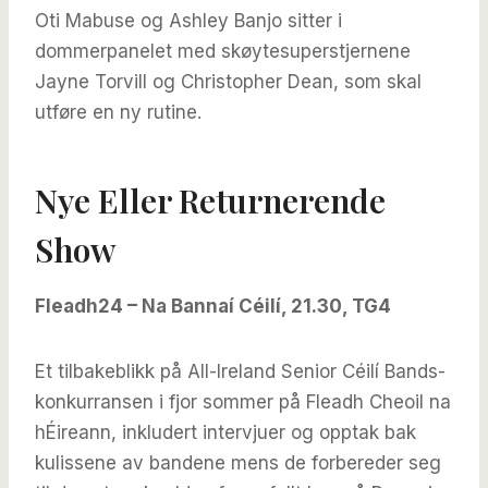
Oti Mabuse og Ashley Banjo sitter i
dommerpanelet med skøytesuperstjernene
Jayne Torvill og Christopher Dean, som skal
utføre en ny rutine.
Nye Eller Returnerende
Show
Fleadh24 – Na Bannaí Céilí, 21.30, TG4
Et tilbakeblikk på All-Ireland Senior Céilí Bands-
konkurransen i fjor sommer på Fleadh Cheoil na
hÉireann, inkludert intervjuer og opptak bak
kulissene av bandene mens de forbereder seg