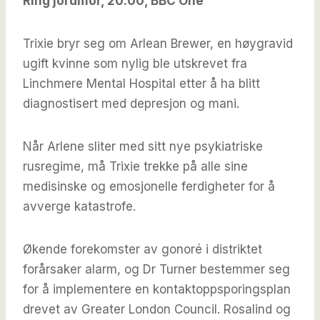
Ring jordmor, 20.00, BBC One
Trixie bryr seg om Arlean Brewer, en høygravid
ugift kvinne som nylig ble utskrevet fra
Linchmere Mental Hospital etter å ha blitt
diagnostisert med depresjon og mani.
Når Arlene sliter med sitt nye psykiatriske
rusregime, må Trixie trekke på alle sine
medisinske og emosjonelle ferdigheter for å
avverge katastrofe.
Økende forekomster av gonoré i distriktet
forårsaker alarm, og Dr Turner bestemmer seg
for å implementere en kontaktoppsporingsplan
drevet av Greater London Council. Rosalind og