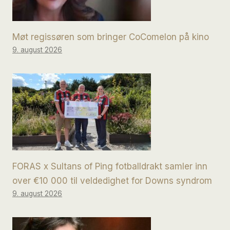
Møt regissøren som bringer CoComelon på kino
9. august 2026
FORAS x Sultans of Ping fotballdrakt samler inn
over €10 000 til veldedighet for Downs syndrom
9. august 2026