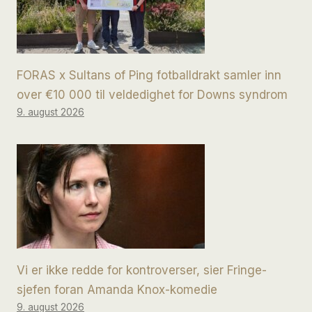
FORAS x Sultans of Ping fotballdrakt samler inn
over €10 000 til veldedighet for Downs syndrom
9. august 2026
Vi er ikke redde for kontroverser, sier Fringe-
sjefen foran Amanda Knox-komedie
9. august 2026