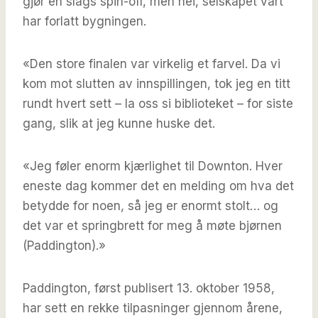
gjør en slags spin-off, men nei, selskapet vårt
har forlatt bygningen.
«Den store finalen var virkelig et farvel. Da vi
kom mot slutten av innspillingen, tok jeg en titt
rundt hvert sett – la oss si biblioteket – for siste
gang, slik at jeg kunne huske det.
«Jeg føler enorm kjærlighet til Downton. Hver
eneste dag kommer det en melding om hva det
betydde for noen, så jeg er enormt stolt… og
det var et springbrett for meg å møte bjørnen
(Paddington).»
Paddington, først publisert 13. oktober 1958,
har sett en rekke tilpasninger gjennom årene,