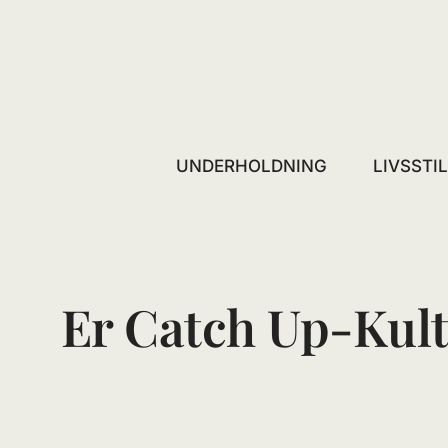
Skip
to
content
UNDERHOLDNING
LIVSSTI
Er Catch Up-Kul