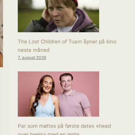
The Lost Children of Tuam åpner på kino
neste måned
7. august 2026
Par som møttes på første dates «head
over heels» med en jente