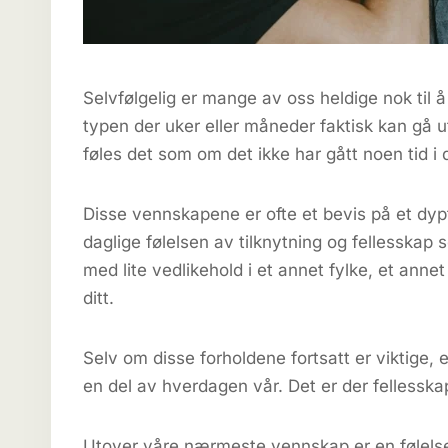
Selvfølgelig er mange av oss heldige nok til 
typen der uker eller måneder faktisk kan gå ut
føles det som om det ikke har gått noen tid i d
Disse vennskapene er ofte et bevis på et dypt
daglige følelsen av tilknytning og fellesska
med lite vedlikehold i et annet fylke, et annet 
ditt.
Selv om disse forholdene fortsatt er viktige
en del av hverdagen vår. Det er der fellessk
Utover våre nærmeste vennskap er en følelse 