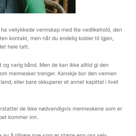
å ha vellykkede vennskap med lite vedlikehold, den
en kontakt, men når du endelig kobler til igjen,
et hele tatt.
 og varig bånd. Men de kan ikke alltid gi den
p som mennesker trenger. Kanskje bor den vennen
land, eller bare okkuperer et annet kapittel i livet
, erstatter de ikke nødvendigvis menneskene som er
apet kommer inn.
av å tilhøre noe som er større enn oss selv