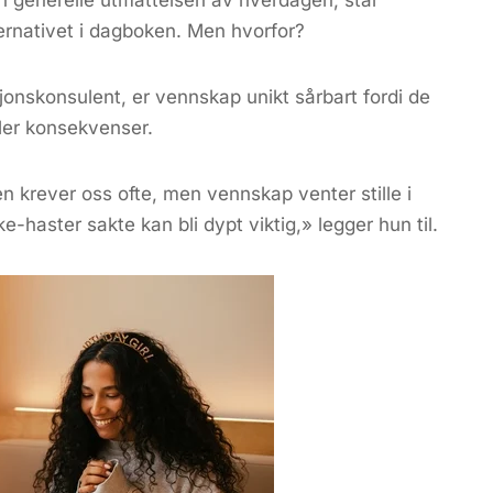
den generelle utmattelsen av hverdagen, står
ernativet i dagboken. Men hvorfor?
sjonskonsulent, er vennskap unikt sårbart fordi de
ller konsekvenser.
n krever oss ofte, men vennskap venter stille i
-haster sakte kan bli dypt viktig,» legger hun til.