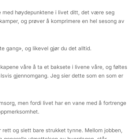
e med høydepunktene i livet ditt, det være seg
dskamper, og prøver å komprimere en hel sesong av
e gang», og likevel gjør du det alltid.
kapene våre å ta et baksete i livene våre, og føltes
alsvis gjennomgang. Jeg sier dette som en som er
msorg, men fordi livet har en vane med å fortrenge
 oppmerksomhet.
r rett og slett bare strukket tynne. Mellom jobben,