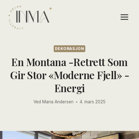
Skip
to
content
DEKORASJON
En Montana -retrett Som
Gir Stor «moderne Fjell» -
Energi
Ved
Maria Andersen
4. mars 2025