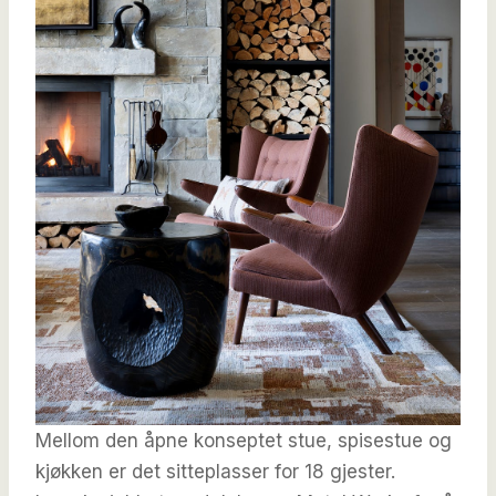
Mellom den åpne konseptet stue, spisestue og
kjøkken er det sitteplasser for 18 gjester.