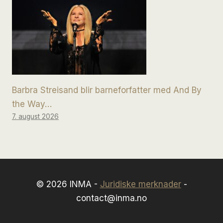
Barbra Streisand blir barneforfatter med And By
the Way…
7. august 2026
© 2026 INMA -
Juridiske merknader
-
contact@inma.no