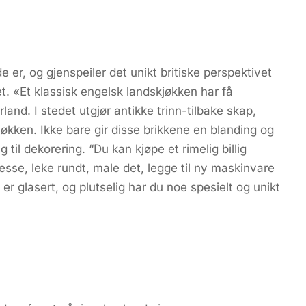
e er, og gjenspeiler det unikt britiske perspektivet
. «Et klassisk engelsk landskjøkken har få
and. I stedet utgjør antikke trinn-tilbake skap,
jøkken. Ikke bare gir disse brikkene en blanding og
til dekorering. “Du kan kjøpe et rimelig billig
se, leke rundt, male det, legge til ny maskinvare
 er glasert, og plutselig har du noe spesielt og unikt