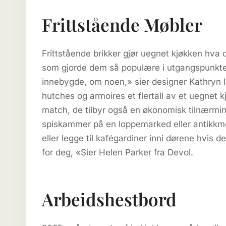
Frittstående Møbler
Frittstående brikker gjør uegnet kjøkken hva d
som gjorde dem så populære i utgangspunktet
innebygde, om noen,» sier designer Kathryn Irl
hutches og armoires et flertall av et uegnet k
match, de tilbyr også en økonomisk tilnærming 
spiskammer på en loppemarked eller antikkmes
eller legge til kafégardiner inni dørene hvis de
for deg, «Sier Helen Parker fra Devol.
Arbeidshestbord