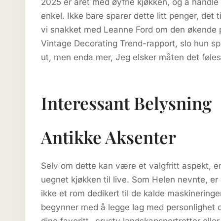
2025 er året med øyfrie kjøkken, og å handl
enkel. Ikke bare sparer dette litt penger, det t
vi snakket med Leanne Ford om den økende popu
Vintage Decorating Trend-rapport, slo hun spik
ut, men enda mer, Jeg elsker måten det føle
Interessant Belysning
Antikke Aksenter
Selv om dette kan være et valgfritt aspekt, er 
uegnet kjøkken til live. Som Helen nevnte, er 
ikke et rom dedikert til de kalde maskinerin
begynner med å legge lag med personlighet og 
dine favoritt -crusty landskapsportretter ell