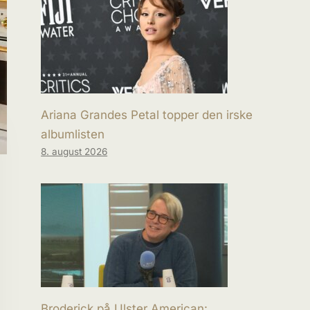
Ariana Grandes Petal topper den irske
albumlisten
8. august 2026
Broderick på Ulster American: