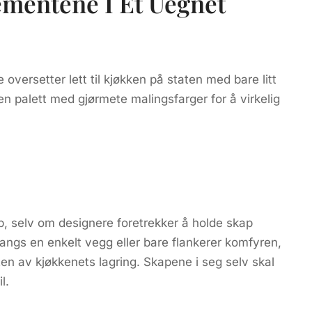
ementene I Et Uegnet
oversetter lett til kjøkken på staten med bare litt
en palett med gjørmete malingsfarger for å virkelig
p, selv om designere foretrekker å holde skap
langs en enkelt vegg eller bare flankerer komfyren,
ten av kjøkkenets lagring. Skapene i seg selv skal
l.