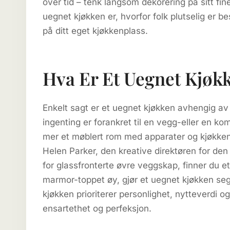
over tid – tenk langsom dekorering på sitt fin
uegnet kjøkken er, hvorfor folk plutselig er 
på ditt eget kjøkkenplass.
Hva Er Et Uegnet Kjøk
Enkelt sagt er et uegnet kjøkken avhengig av
ingenting er forankret til en vegg-eller en k
mer et møblert rom med apparater og kjøkkenar
Helen Parker, den kreative direktøren for den
for glassfronterte øvre veggskap, finner du et
marmor-toppet øy, gjør et uegnet kjøkken seg 
kjøkken prioriterer personlighet, nytteverdi o
ensartethet og perfeksjon.