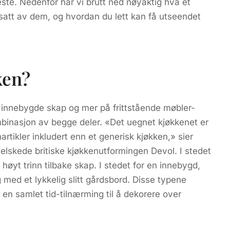
este. Nedenfor har vi brutt ned nøyaktig hva et
besatt av dem, og hvordan du lett kan få utseendet
ken?
 innebygde skap og mer på frittstående møbler-
ombinasjon av begge deler. «Det uegnet kjøkkenet er
tikler inkludert enn et generisk kjøkken,» sier
 elskede britiske kjøkkenutformingen Devol. I stedet
 høyt trinn tilbake skap. I stedet for en innebygd,
med et lykkelig slitt gårdsbord. Disse typene
g en samlet tid-tilnærming til å dekorere over