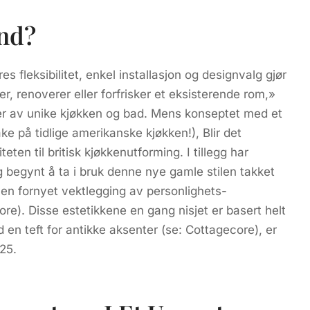
nd?
es fleksibilitet, enkel installasjon og designvalg gjør
er, renoverer eller forfrisker et eksisterende rom,»
ger av unike kjøkken og bad. Mens konseptet med et
ake på tidlige amerikanske kjøkken!), Blir det
ten til britisk kjøkkenutforming. I tillegg har
 begynt å ta i bruk denne nye gamle stilen takket
en fornyet vektlegging av personlighets-
e). Disse estetikkene en gang nisjet er basert helt
 en teft for antikke aksenter (se: Cottagecore), er
025.