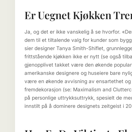
Er Uegnet Kjøkken Tre
Ja, og det er ikke vanskelig å se hvorfor. «Der
dem til et tiltalende valg for kunder som bygg
sier designer Tanya Smith-Shiflet, grunnleg
frittstående kjøkken ikke er nytt (se også tilb
gjenopplivet takket være den økende popularite
amerikanske designere og huseiere bare nylig
være en økende avvisning av ensartethet og 
fremdekorasjon (se: Maximalism and Cluttercor
på personlige uttrykksuttrykk, spesielt de med
innstilt på å dominere designets zeitgeist i 2