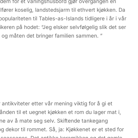
e dem for et våningshusbord gjør overgangen en
ilfører koselig, landstedsjarm til ethvert kjøkken. Da
lariteten til Tables-as-Islands tidligere i år i vår
eren på hodet: “Jeg elsker selvfølgelig slik det ser
s og måten det bringer familien sammen. ”
antikviteter etter vår mening viktig for å gi et
ånden til et uegnet kjøkken et rom du lager mat i,
gene av å mate seg selv. Skiftende tankegang
dekor til rommet. Så, ja: Kjøkkenet er et sted for
er seascapes. Det antikke keramikken og det gamle