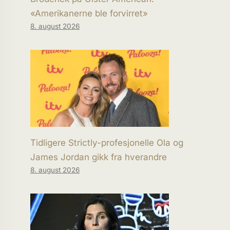
«Amerikanerne ble forvirret»
8. august 2026
Tidligere Strictly-profesjonelle Ola og
James Jordan gikk fra hverandre
8. august 2026